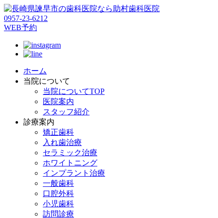
0957-23-6212
WEB予約
ホーム
当院について
当院についてTOP
医院案内
スタッフ紹介
診療案内
矯正歯科
入れ歯治療
セラミック治療
ホワイトニング
インプラント治療
一般歯科
口腔外科
小児歯科
訪問診療