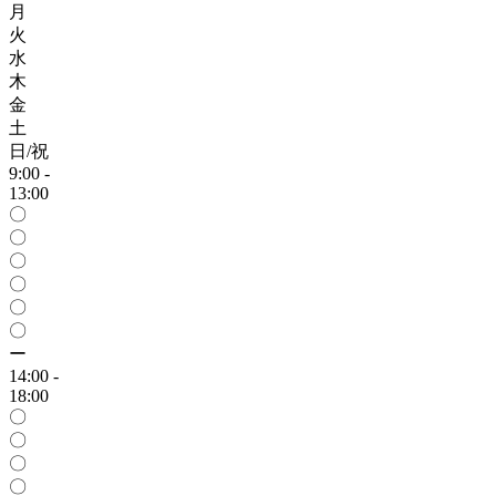
月
火
水
木
金
土
日/祝
9:00 -
13:00
〇
〇
〇
〇
〇
〇
ー
14:00 -
18:00
〇
〇
〇
〇